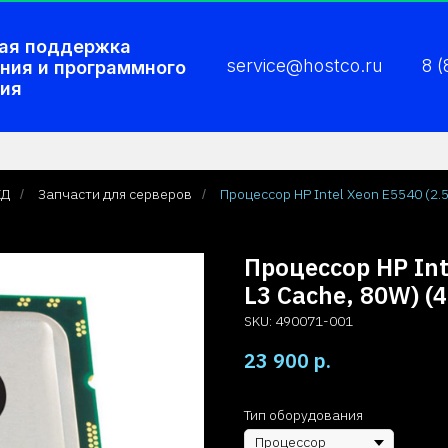
ая поддержка
service@hostco.ru
8 
ния и программного
ия
ХД
Запчасти для серверов
Процессор HP Intel Xeon E5540 (2.
/
/
Процессор HP Int
L3 Cache, 80W) (
SKU:
490071-001
23 900
р.
Тип оборудования