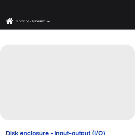
Комплектующие
→
...
Disk enclosure - Input-output (I/O)