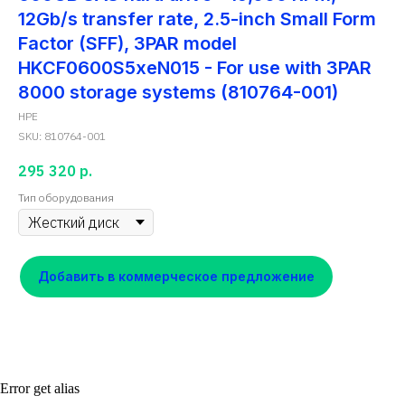
12Gb/s transfer rate, 2.5-inch Small Form
Factor (SFF), 3PAR model
HKCF0600S5xeN015 - For use with 3PAR
8000 storage systems (810764-001)
HPE
SKU:
810764-001
295 320
р.
Тип оборудования
Добавить в коммерческое предложение
Error get alias