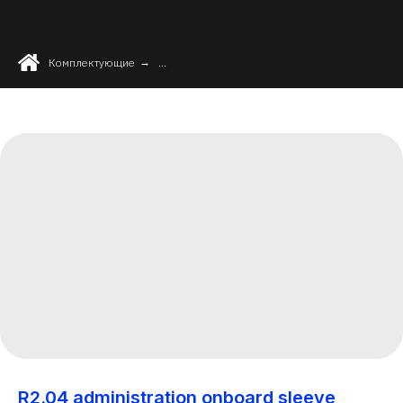
Комплектующие
→
...
R2.04 administration onboard sleeve