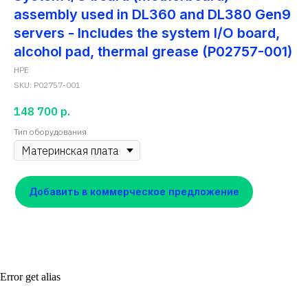
assembly used in DL360 and DL380 Gen9
servers - Includes the system I/O board,
alcohol pad, thermal grease (P02757-001)
HPE
SKU:
P02757-001
148 700
р.
Тип оборудования
Добавить в коммерческое предложение
Error get alias