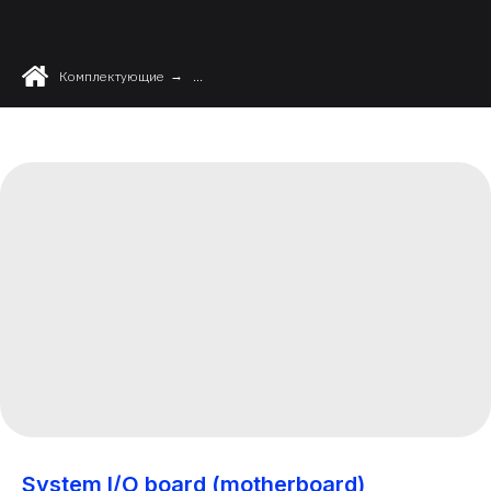
Комплектующие
→
...
System I/O board (motherboard)