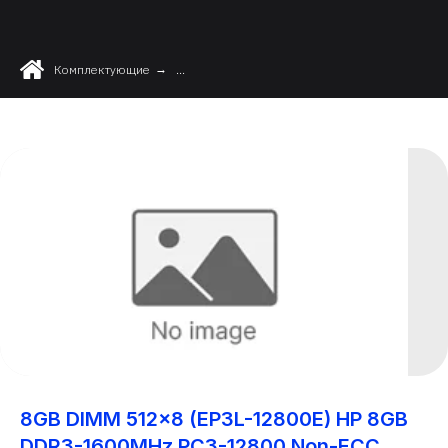
Комплектующие
→
...
8GB DIMM 512x8 (EP3L-12800E) HP 8GB
DDR3-1600MHz PC3-12800 Non-ECC