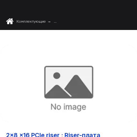
Комплектующие
→
...
2x8 x16 PCIe riser ; Riser-плата