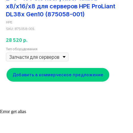
x8/x16/x8 для серверов HPE ProLiant
DL38x Gen10 (875058-001)
HPE
SKU:
875058-001
28 520
р.
Тип оборудования
Добавить в коммерческое предложение
Error get alias