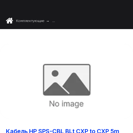
Комплектующие
→
...
Кабель HP SPS-CBL BLt CXP to CXP 5m