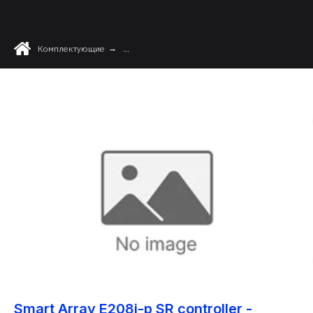
Комплектующие
→
...
Smart Array E208i-p SR controller -