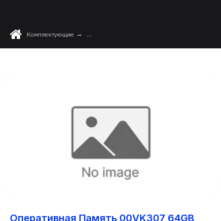
Комплектующие
→
...
Оперативная Память 00VK307 64GB