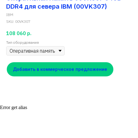
DDR4 для севера IBM (00VK307)
IBM
SKU:
00VK307
108 060
р.
Тип оборудования
Добавить в коммерческое предложение
Error get alias