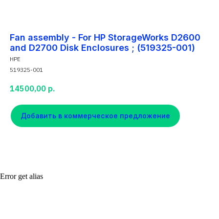
Fan assembly - For HP StorageWorks D2600
and D2700 Disk Enclosures ; (519325-001)
HPE
519325-001
14500,00
р.
Добавить в коммерческое предложение
Error get alias