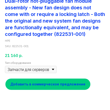
Dual-rotor hot-pluggable fan module
assembly - New fan design does not
come with or require a locking latch - Both
the original and new system fan designs
are functionally equivalent, and may be
configured together (822531-001)
HPE
SKU:
822531-001
21 160
р.
Тип оборудования
Добавить в коммерческое предложение