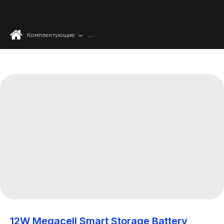
Комплектующие
→
...
12W Megacell Smart Storage Battery