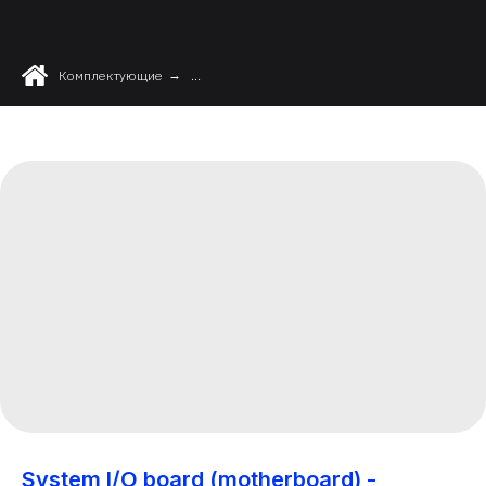
Комплектующие
→
...
System I/O board (motherboard) -