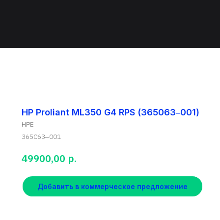
HP Proliant ML350 G4 RPS (365063‒001)
HPE
365063‒001
р.
49900,00
Добавить в коммерческое предложение