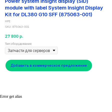
Power system insight display (SID)
module with label System Insight Display
Kit for DL380 G10 SFF (875063-001)
HPE
SKU:
875063-001
27 800
р.
Тип оборудования
Добавить в коммерческое предложение
Error get alias