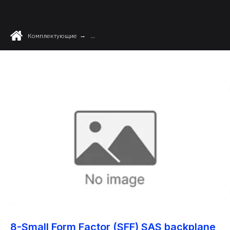
Комплектующие
→
...
8-Small Form Factor (SFF) SAS backplane