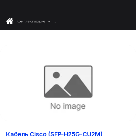
Комплектующие
→
...
Кабель Cisco (SFP-H25G-CU2M)