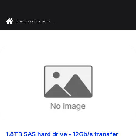
Комплектующие
→
...
1.8TB SAS hard drive - 12Gb/s transfer