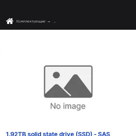
Комплектующие
→
...
1.92TB solid state drive (SSD) - SAS