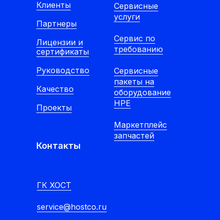
Клиенты
Cервисные
услуги
Партнеры
Сервис по
Лицензии и
требованию
сертификаты
Руководство
Сервисные
пакеты на
Качество
оборудование
HPE
Проекты
Маркетплейс
запчастей
Контакты
ГК ХОСТ
service@hostco.ru