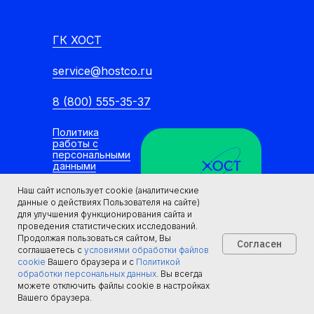
ГК ХОСТ
service@hostco.ru
8 (800) 555-35-37
Политика
работы с
персональными
данными
Согласие
Наш сайт использует cookie (аналитические
посетителя
данные о действиях Пользователя на сайте)
Группа Компаний
сайта на
для улучшения функционирования сайта и
ХОСТ
обработку
проведения статистических исследований.
персональных
Продолжая пользоваться сайтом, Вы
Согласен
данных
© Все права
соглашаетесь с
условиями обработки файлов
защищены.
cookie
Вашего браузера и с
Политикой
Группа
обработки персональных данных
. Вы всегда
Компаний ХОСТ
можете отключить файлы cookie в настройках
Вашего браузера.