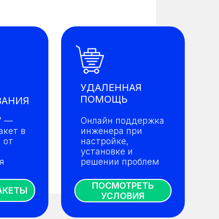
УДАЛЕННАЯ
ПОМОЩЬ
ВАНИЯ
7 —
Онлайн поддержка
акет в
инженера при
 от
настройке,
и
установке и
я
решении проблем
ПОСМОТРЕТЬ
АКЕТЫ
УСЛОВИЯ