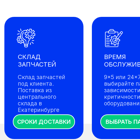
СКЛАД
ВРЕМЯ
ЗАПЧАСТЕЙ
ОБСЛУЖИ
Склад запчастей
9×5 или 24×
под клиента.
выбирайте п
Поставка из
зависимости
центрального
критичност
склада в
оборудовани
Екатеринбурге
СРОКИ ДОСТАВКИ
ВЫБРАТЬ П