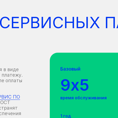
 СЕРВИСНЫХ П
Базовый
я в виде
 платежу.
9х5
ле оплаты
РВИС ПО
время обслуживания
ХОСТ
странят
еспечения
1 год