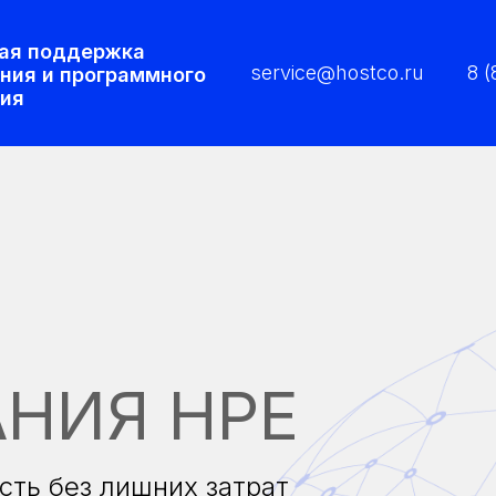
ая поддержка
service@hostco.ru
8 
ния и программного
ия
НИЯ HPE
сть без лишних затрат