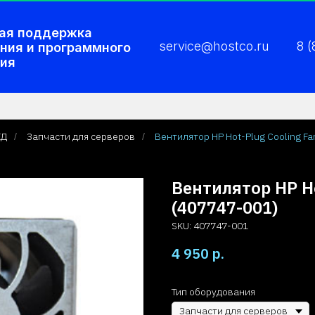
ая поддержка
service@hostco.ru
8 
ния и программного
ия
ХД
Запчасти для серверов
Вентилятор HP Hot-Plug Cooling F
/
/
Вентилятор HP Ho
(407747-001)
SKU:
407747-001
4 950
р.
Тип оборудования